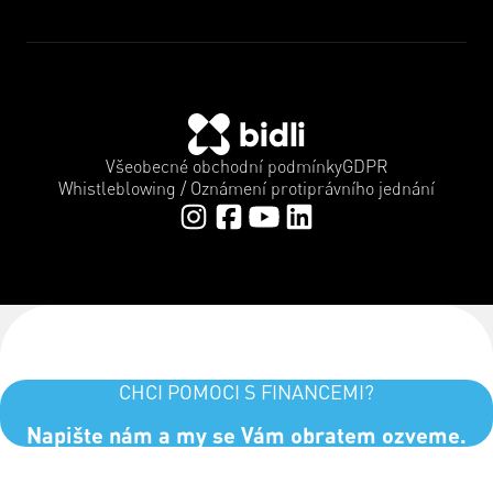
Všeobecné obchodní podmínky
GDPR
Whistleblowing / Oznámení protiprávního jednání
CHCI POMOCI S FINANCEMI?
Napište nám a my se Vám obratem ozveme.