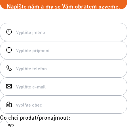
Napište nám a my se Vám obratem ozveme.
Co chci prodat/pronajmout:
Byty