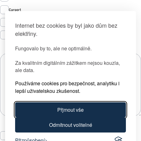
Carport
Tepelná čerpadla
Internet bez cookies by byl jako dům bez
elektřiny.
Prodej zelené energie
Fungovalo by to, ale ne optimálně.
Za kvalitním digitálním zážitkem nejsou kouzla,
ale data.
Používáme cookies pro bezpečnost, analytiku i
lepší uživatelskou zkušenost.
Přjmout vše
Odmítnout volitelné
Souhlasím se
zpracováním osobních údajů
Přizpůsobení