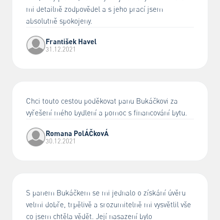
mi detailně zodpovědel a s jeho prací jsem
absolutně spokojeny.
František Havel
31.12.2021
Chci touto cestou poděkovat panu Bukáčkovi za
vyřešení mého bydlení a pomoc s financování bytu.
Romana PolÁČkovÁ
30.12.2021
S panem Bukáčkem se mi jednalo o získání úvěru
velmi dobře, trpělivě a srozumitelně mi vysvětlil vše
co jsem chtěla vědět. Její nasazení bylo