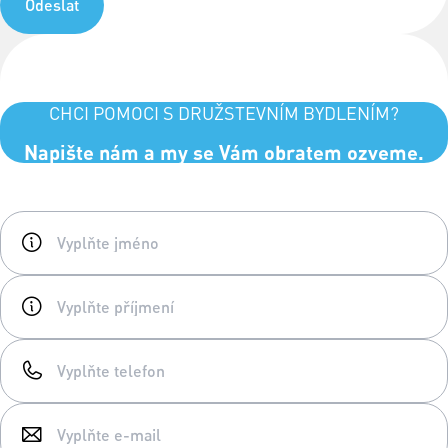
Odeslat
CHCI POMOCI S DRUŽSTEVNÍM BYDLENÍM?
Napište nám a my se Vám obratem ozveme.