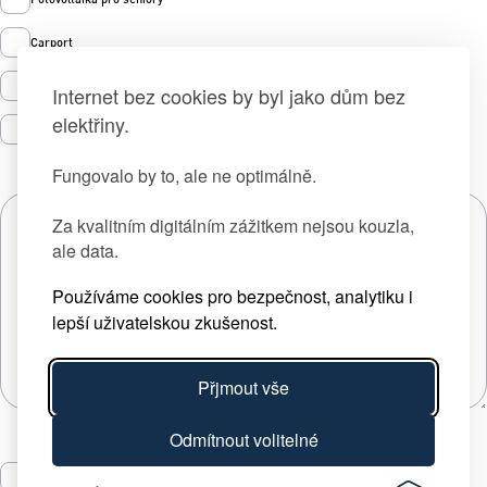
Carport
Tepelná čerpadla
Internet bez cookies by byl jako dům bez
elektřiny.
Prodej zelené energie
Fungovalo by to, ale ne optimálně.
Za kvalitním digitálním zážitkem nejsou kouzla,
ale data.
Používáme cookies pro bezpečnost, analytiku i
lepší uživatelskou zkušenost.
Přjmout vše
Odmítnout volitelné
Souhlasím se
zpracováním osobních údajů