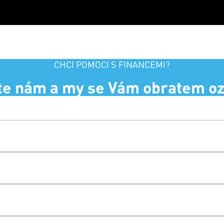
CHCI POMOCI S FINANCEMI?
te nám a my se Vám obratem o