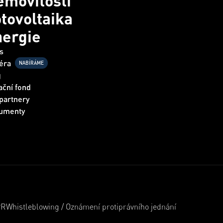
movitosti
tovoltaika
nergie
s
éra
NABÍRÁME
g
ční fond
partnery
umenty
PR
Whistleblowing / Oznámení protiprávního jednání