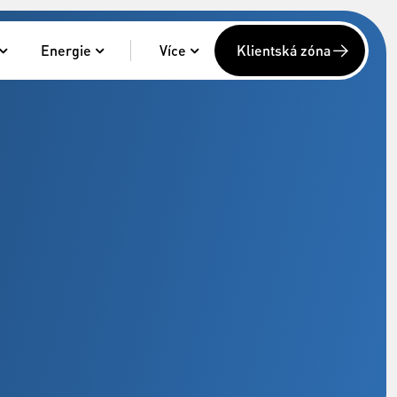
Energie
Více
Klientská zóna