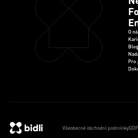
Ne
Fo
E
O ná
Kari
Blo
Nada
Pro 
Dok
Všeobecné obchodní podmínky
GD