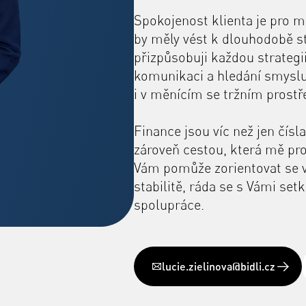
Spokojenost klienta je pro m
by měly vést k dlouhodobě s
přizpůsobuji každou strategi
komunikaci a hledání smyslup
i v měnícím se tržním prostře
Finance jsou víc než jen čísl
zároveň cestou, která mě pr
Vám pomůže zorientovat se ve 
stabilitě, ráda se s Vámi s
spolupráce.
lucie.zielinova@bidli.cz