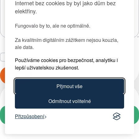
Internet bez cookies by byl jako dům bez
elektřiny.
Fungovalo by to, ale ne optimálně.
Za kvalitním digitálním zážitkem nejsou kouzla,
ale data.
Souhlasím se
zpracováním osobních údajů
Používáme cookies pro bezpečnost, analytiku i
lepší uživatelskou zkušenost.
Odeslat
Přjmout vše
Odmítnout volitelné
CHCI POMOCI S TECHNOLOGIEMI
Přizpůsobení
Napište nám a my se Vám obratem ozveme.