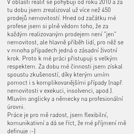
V oblasti realit se pohybuji od roku 2010 a za
tu dobu jsem zrealizoval už více než 450
prodejů nemovitostí. Hned od začátku mé
profese jsem si plně vědom toho, že za
každým realizovaným prodejem není "jen"
nemovitost, ale hlavně příběh lidí, pro něž se
v mnoha případech jedná o zásadní životní
krok. Proto k mé práci přistupuji s velkým
respektem. Za dobu mé činnosti jsem získal
spoustu zkušeností, díky kterým umím
pomoct i s komplikovanějšími případy (např.
nemovitosti v exekuci, insolvenci, apod.).
Mluvím anglicky a německy na profesionální
úrovni.
Práce je pro mě radost, jsem flexibilní,
komunikativní a dá se říct, že mé příjmení mě
definuje :-)