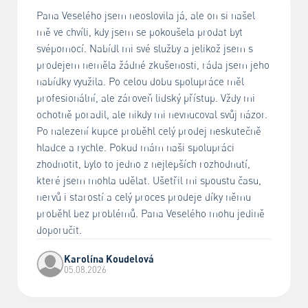
Pana Veselého jsem neoslovila já, ale on si našel
mě ve chvíli, kdy jsem se pokoušela prodat byt
svépomocí. Nabídl mi své služby a jelikož jsem s
prodejem neměla žádné zkušenosti, ráda jsem jeho
nabídky využila. Po celou dobu spolupráce měl
profesionální, ale zároveň lidský přístup. Vždy mi
ochotně poradil, ale nikdy mi nevnucoval svůj názor.
Po nalezení kupce proběhl celý prodej neskutečně
hladce a rychle. Pokud mám naši spolupráci
zhodnotit, bylo to jedno z nejlepších rozhodnutí,
které jsem mohla udělat. Ušetřil mi spoustu času,
nervů i starostí a celý proces prodeje díky němu
proběhl bez problémů. Pana Veselého mohu jedině
doporučit.
Karolína Koudelová
05.08.2026