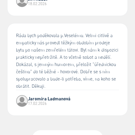
18.02.2026
Ráda bych poděkovala p.Veselému. Velmi citlivě a
empaticky nás provedl těžkým obdobím prodeje
bytu po našem zemřelém tátovi. Byl nám k dispozici
prakticky nepřetržitě. A to včetně sobot a nedělí.
Dokázal, s jemným humorem, přeložit "úřednickou
češtinu" do té běžné - hovorové. Dobře se s ním
spolupracovalo a bude-li potřeba, víme, na koho se
obrátit. Děkuji.
Jaromíra Ladmanová
17.02.2026