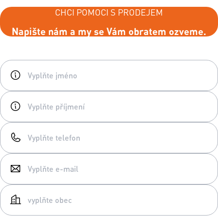
CHCI POMOCI S PRODEJEM
Napište nám a my se Vám obratem ozveme.