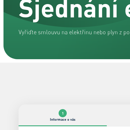
Sjednání 
Vyřiďte smlouvu na elektřinu nebo plyn z p
1
Informace o vás