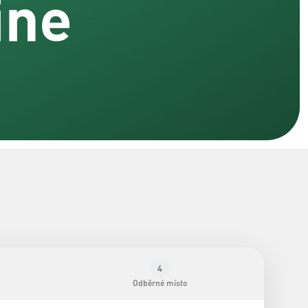
ine
4
Odběrné místo