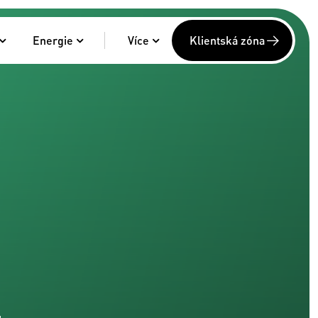
Energie
Více
Klientská zóna