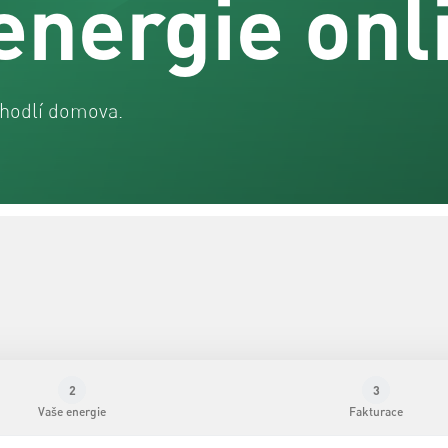
energie onl
ohodlí domova.
2
3
Vaše energie
Fakturace